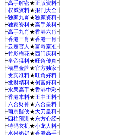
┝
高手解密
★
正版资料
┥
┝
权威资料
★
报刊大全
┥
┝
独家九肖
★
独家资料
┥
┝
独家资料
★
高手杀料
┥
┝
高手九肖
★
香港六肖
┥
┝
香港三肖
★
香港一肖
┥
┝
云楚官人
★
富奇秦准
┥
┝
竹影梅花
★
西门庆料
┥
┝
皇帝猛料
★
旺角传真
┥
┝
福星金牌
★
官方独家
┥
┝
贵宾准料
★
旺角好料
┥
┝
发财精料
★
创富好料
┥
┝
水果高手
★
香港中彩
┥
┝
香港来料
★
王中王料
┥
┝
六合财神
★
六合皇料
┥
┝
葡京赌侠
★
大刀皇料
┥
┝
四柱预测
★
东方心经
┥
┝
特码玄机
★
小龙人料
┥
┝
水果奶奶
★
香港高手
┥