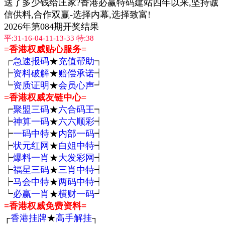
送了多少钱给庄家?香港必赢特码建站四年以来,坚持诚
信供料,合作双赢-选择内幕,选择致富!
2026年第084期开奖结果
平:31-16-04-11-13-33 特:38
=香港权威贴心服务=
┍
急速报码
★
充值帮助
┑
┝
资料破解
★
赔偿承诺
┥
┕
资质证明
★
会员心声
┙
=香港权威友链中心=
┍
聚盟三码
★
六合码王
┑
┝
神算一码
★
六六顺彩
┥
┝
一码中特
★
内部一码
┥
┝
状元红网
★
白姐中特
┥
┝
爆料一肖
★
大发彩网
┥
┝
福星三码
★
三肖中特
┥
┝
马会中特
★
两码中特
┥
┕
必赢一肖
★
横财一码
┙
=香港权威免费资料=
┌
香港挂牌
★
高手解挂
┐