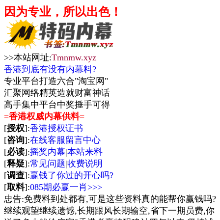
因为专业，所以出色！
>>本站网址:
Tmnmw.xyz
香港到底有没有内幕料?
专业平台打造六合"淘宝网"
汇聚网络精英造就财富神话
高手集中平台中奖捶手可得
=香港权威内幕供料=
[
授权
]:
香港授权证书
[
咨询
]:
在线客服留言中心
[
必读
]:
摇奖内幕
|
本站来料
[
释疑
]:
常见问题
|
收费说明
[
调查
]:
赢钱了你过的开心吗?
[
取料
]:
085期必赢一肖>>>
忠告:免费料到处都有,可是这些资料真的能帮你赢钱吗?
继续观望继续遗憾,长期跟风长期输空,省下一期员费,你