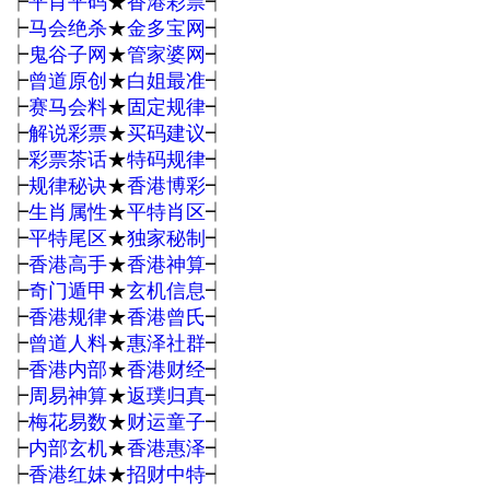
┝
平肖平码
★
香港彩票
┥
┝
马会绝杀
★
金多宝网
┥
┝
鬼谷子网
★
管家婆网
┥
┝
曾道原创
★
白姐最准
┥
┝
赛马会料
★
固定规律
┥
┝
解说彩票
★
买码建议
┥
┝
彩票茶话
★
特码规律
┥
┝
规律秘诀
★
香港博彩
┥
┝
生肖属性
★
平特肖区
┥
┝
平特尾区
★
独家秘制
┥
┝
香港高手
★
香港神算
┥
┝
奇门遁甲
★
玄机信息
┥
┝
香港规律
★
香港曾氏
┥
┝
曾道人料
★
惠泽社群
┥
┝
香港内部
★
香港财经
┥
┝
周易神算
★
返璞归真
┥
┝
梅花易数
★
财运童子
┥
┝
内部玄机
★
香港惠泽
┥
┝
香港红妹
★
招财中特
┥